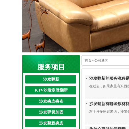
首页
>
公司新闻
服务项目
沙发翻新的服务流程
沙发翻新
在过去，如果家里有东西损
KTV沙发定做翻新
沙发换皮换布
沙发翻新有哪些原材
对于许多家庭来说，沙发是
沙发弹簧加固
沙发翻新换皮