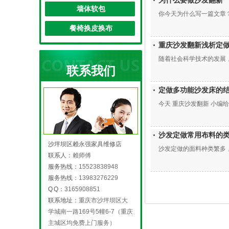
为什么要做沙发翻新
墙体软包
你今天为什么写一篇文章？
餐椅换皮换布
重庆沙发翻新浅析定
随着社会科学技术的发展，
联系我们
定做多功能沙发床的
今天 重庆沙发翻新 小编
沙发定做常用布料的
沙坪坝区赖永强家具维修店
沙发定做的面料种类繁多，
联系人：
赖师傅
服务热线：
15523838948
服务热线：
13983276229
Q Q：
3165908851
联系地址：
重庆市沙坪坝区大
学城南一路169号5幢6-7（重庆
主城区均免费上门服务）