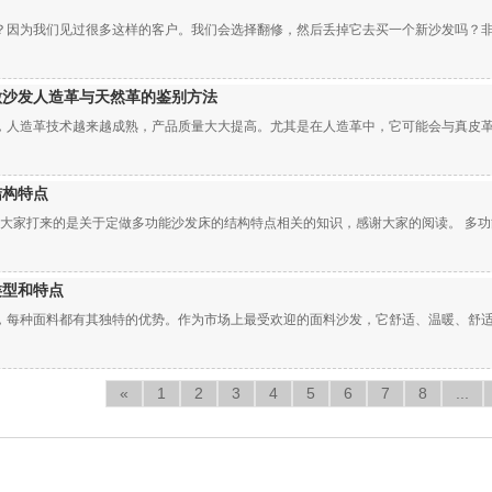
因为我们见过很多这样的客户。我们会选择翻修，然后丢掉它去买一个新沙发吗？非常纠结
做沙发人造革与天然革的鉴别方法
人造革技术越来越成熟，产品质量大大提高。尤其是在人造革中，它可能会与真皮革混淆
结构特点
给大家打来的是关于定做多功能沙发床的结构特点相关的知识，感谢大家的阅读。 多功能沙
类型和特点
每种面料都有其独特的优势。作为市场上最受欢迎的面料沙发，它舒适、温暖、舒适。尤
«
1
2
3
4
5
6
7
8
...